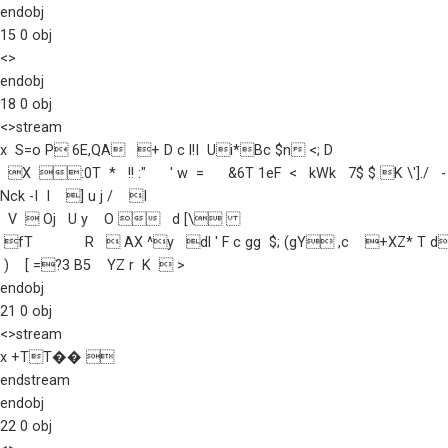
endobj

15 0 obj

<>

endobj

18 0 obj

<>stream

x  S=o P 6E,QA   + D c l!I  Ui*Bc $n <; D    
  X  :0T  *   !! :"      ' w  =      &6T 1eF  <   kWk   7$ $ K \']./   -
Nck -I  I    ] u j /    I

  V   Oj   U y    O    d [\     
 fT             R    AX ^y   dl ' F c gg  $; (gY ,c    +XZ* T d e  \
 )    [ =?3 B5    YZ r  K   
>

endobj

21 0 obj

<>stream

x +TT�� 

endstream

endobj

22 0 obj
