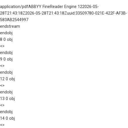
application/pdf
ABBYY FineReader Engine 12
2026-05-
28T21:43:18Z
2026-05-28T21:43:18Z
uuid:33509780-021E-422F-AF3B-
583AB2544997

endstream

endobj

8 0 obj

<>

endobj

9 0 obj

<>

endobj

12 0 obj

<>

endobj

13 0 obj

<>

endobj

14 0 obj

<>
