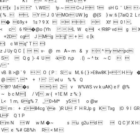
k#I*           KT     ~  ~  Z       h c  +
{ [x   ] s  "   \ W0     !p ~   C=J   1    sH G  '  U   o .
{ % .     ,   Y  J  0 \MOr UW }g    @{S    } w :6 [7aiQ 2  L
 �  69y.+   
 1s ? 9 X                  Xf    0 ! ,
<     c   6 !9�@o (Yh       L  W   q |   < !R8P vd    g    X"  A \   ts    K  Fx> {   SVk' \+R&s   e  C    O 	
   +2D`  cg    J Mg  j['  +    c [k 
|    c W q" T   l 	 

z J Uy Q C  [      v-   @   m   A~ m   &   y    ^ y vpc

 S        Q g  )- 4  U     -k0  n,p	. |)  ~ ^ tx    ~ C         

/ "  

 vB  B >@ ` 9       O  ( P :   S u   M, 6 ( } >E8w8K }= H y   �F T  X)C Qk Y W ] & W<{ga    d _ -zm+   $ >;)a  s  S ] 2 0   "  da  u  5   Q    a7     $33   n~   '  }  x  ? j 

 @  ", '^    +   ! '   w| u    % %   Q 

'8!? \M�s   	 )   Z   v    W%WS vv k uAK) e F  @%  
 ~   b c M:]     / V[ .w {  +1E M  z %: }

 L<   1 m,  6g% 7.   _0>M*     y5: 1     o @w

3 m :   +  z84cg `{e   )R U  F  H RJp g   K Txg    |O  9 I  GR O w  
LF    Q 1 P   

lm N      W     w M �~           s  u  g2u d          Q C )f X H 
 V  e  %# GB%h     R < M 