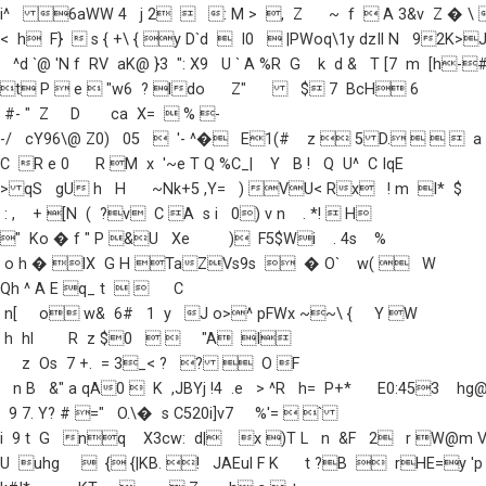
i^   6aWW 4   j 2     : M >  ,  Z      ~  f   A 3&v  Z � \  
<  h  F}   s { +\ { y D`d    I0    |PWoq\1y dzIl N   92K>J         n n &- '   W3  & B( (I_	
   ^d `@ 'N f  RV  aK@ }3  ": X9   U ` A %R  G    k  d &   T [7  m  [h-#~jr � o     ( / 0      !   m,  L       '|l 
t P  e  "w6  ? ldo      Z"         $ 7  BcH 6 
 #- "  Z     D       ca  X=   % -
-/   cY96\@ Z0)   05     '- ^�   E1(#    z  5D.     a    ol_ ), 0G      'E _x  g6  m9 ~u  5x 

C  R e 0      R M  x  '~e T Q %C_|    Y   B !   Q  U^  C IqE 
>qS   gU h   H      ~Nk+5 ,Y=   ) VU< Rx   ! m  I*  $ 
 : ,    + [N  (  ?v  C A  s i   0) v n    . *!  H 
"  Ko � f " P &U   Xe         )  F5$Wi    . 4s    % 
 o h � l
X  G H TaZVs9s    � O`    w(    W

Q
h ^ A E q_ t   	C

 n[     o w&  6#   1  y   J o>^ pFWx ~~\ {     Y W

 h  hl        R  z $0         "A  I  

     z  
Os  7 +.  = 3_< ?   ?   O F

   n B   &" a qA0   K  ,JBYj !4  .e   > ^R   h=  P+*      E0:453  
  9 7. Y? # ="   O.\�  s C520i]v7     %'=  `	
i  9 t  G   nq    X3cw:  d|    x )T L   n  &F   2   r W@m 
U  uhg       { {|KB. !   JAEul F K      t ?B    rHE=y 'p 6 